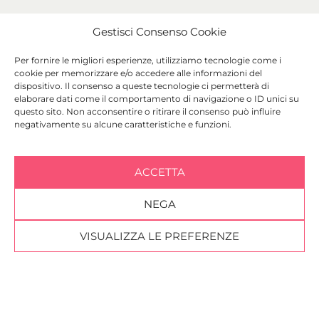
Gestisci Consenso Cookie
Per fornire le migliori esperienze, utilizziamo tecnologie come i
cookie per memorizzare e/o accedere alle informazioni del
dispositivo. Il consenso a queste tecnologie ci permetterà di
elaborare dati come il comportamento di navigazione o ID unici su
questo sito. Non acconsentire o ritirare il consenso può influire
negativamente su alcune caratteristiche e funzioni.
Carmi e Ubertis Milano srl
Social
+39 026961451
info@carmieubertis.it
ACCETTA
f
n
i
v
Via Confalonieri 36
20124, Milan – Italy
NEGA
Vat ID 04428960969
VISUALIZZA LE PREFERENZE
Newsletter
I agree
with the
terms and conditions