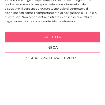
Per fornire le migliori esperienze, utilizziamo tecnologie come i
cookie per memorizzare e/o accedere alle informazioni del
dispositivo. Il consenso a queste tecnologie ci permetterà di
elaborare dati come il comportamento di navigazione o ID unici su
questo sito. Non acconsentire o ritirare il consenso può influire
negativamente su alcune caratteristiche e funzioni.
Carmi e Ubertis Milano srl
Social
+39 026961451
info@carmieubertis.it
ACCETTA
f
n
i
v
Via Confalonieri 36
20124, Milan – Italy
NEGA
Vat ID 04428960969
VISUALIZZA LE PREFERENZE
Newsletter
I agree
with the
terms and conditions
Members